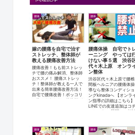
腰痛
腰痛
嫁の腰痛を自宅で治す
腰痛体操 自宅でト
ストレッチ、整体師が
ーニング やっては
教える腰痛改善方法
けない事５選 渋谷
代々木上原 オンラ
腰痛改善！もも前ストレッ
ン整体
チで腰の痛み解消、整体師
おススメ！ 腰痛ストレッ
渋谷区代々木上原で腰椎
チ！整体師が教える一人で
間板ヘルニアの腰痛体操
出来る簡単腰痛改善方法！
導なら整体コンディショ
自宅で腰痛改善！ポッコリ
ングkinadaへ 【オンラ
お腹さようなら！整体師が
ン指導の詳細はこちら】
教えるおススメ方法 【腰痛
LINEでの友達追加はコ
改善】座り方が重要！整体
から、↓ ご質問、ご相
師が...
りましたらどうぞ！ ・
動画：こちらもどう...
腰痛
腰痛