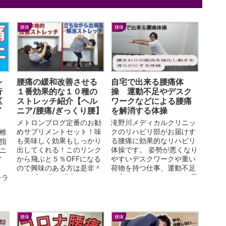
腰痛
腰痛
レ
腰痛の緩和改善させる
自宅で出来る腰痛体
行
１番効果的な１０種の
操 運動不足やデスク
区
ストレッチ紹介【ヘル
ワークなどによる腰痛
イ
ニア/腰痛/ぎっくり腰】
を解消する体操
メトロンブログ定番のお勧
滝野川メディカルクリニッ
めサプリメントセット！味
クのリハビリ部がお届けす
椎
も美味しく効果もしっかり
る腰痛に効果的なリハビリ
指
出してくれる！このリンク
体操です。 姿勢が悪くなり
ニ
から飛ぶと５％OFFになる
やすいデスクワークや重い
イ
ので興味のある方は是非＾
荷物を持つ仕事、運動不足
＾ (念の為に紹介コード
の方におすすめです。 お風
チラ
SHR904) プロテイン
呂などで血流を良くした後
談あ
では長年愛用のこのプロテ
に行うと、日常のストレス
関連
イン...
解消やゴルフなど...
腰痛
腰痛