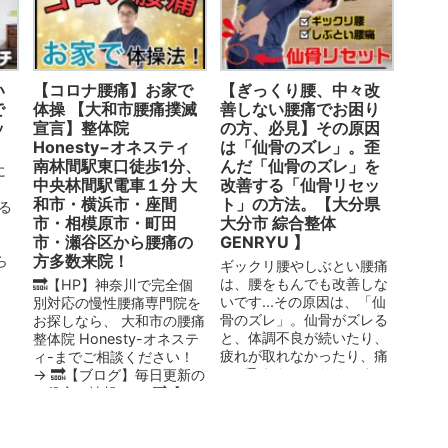
い
【コロナ腰痛】お家で
【ぎっくり腰、中々改
で
体操 【大和市腰痛撲滅
善しない腰痛でお困り
ッ
宣言】整体院
の方、必見】その原因
Honesty−オネスティ
は「仙骨のズレ」。歪
南林間駅東口徒歩1分、
んだ「仙骨のズレ」を
に
中央林間駅電車１分 大
改善する「仙骨リセッ
和市・横浜市・座間
ト」の方法。【大分県
める
市・相模原市・町田
大分市 綜合整体
1
市・瀬谷区から腰痛の
GENRYU 】
方多数来院！
ら
ギックリ腰やしぶとい腰痛
4
は、腰をもんでも改善しな
🔜【HP】神奈川で完全個
いです...その原因は、「仙
別対応の慢性腰痛専門院を
骨のズレ」。仙骨がズレる
お探しなら、 大和市の腰痛
と、体調不良が続いたり、
整体院 Honesty-オネステ
疲れが取れなかったり、痛
ィ-までご相談ください！
みが取れなかったりしま
→ 🔜【ブログ】毎日更新の
す。その仙骨のズレを解消
お役立ち情報！ → 🔜【...
し、症状を改善する「仙骨
リセット」。ぜひ、...