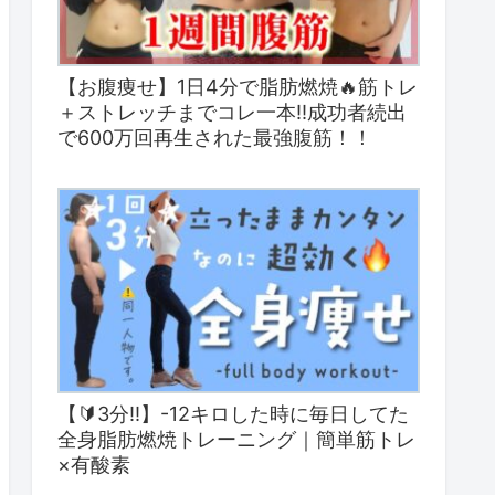
【お腹痩せ】1日4分で脂肪燃焼🔥筋トレ
＋ストレッチまでコレ一本‼︎成功者続出
で600万回再生された最強腹筋！！
【🔰3分!!】-12キロした時に毎日してた
全身脂肪燃焼トレーニング｜簡単筋トレ
×有酸素