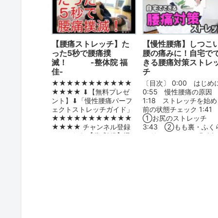
【腰痛ストレッチ】た
【慢性腰痛】しつこ
った5秒で腰痛撲
腰の痛みに！自宅で
滅！ -整体院 福
きる腰痛対策ストレ
佳-
チ
★★★★★★★★★★★
〔目次〕 0:00 はじめ
★★★★ ⬇︎【無料プレゼ
0:55 慢性腰痛の原因
ント】⬇︎「慢性腰痛パーフ
1:18 ストレッチを始
ェクトストレッチガイド」
前の状態チェック 1:4
★★★★★★★★★★★
①お尻のストレッチ
★★★★ チャンネル登録
3:43 ②もも裏・ふく
はこちら⬇︎ 【公式HP】慢
はぎのストレッチ 5:4
性腰痛でお悩...
③しこふみストレッチ
7:16 慢性腰痛に関する
ア...