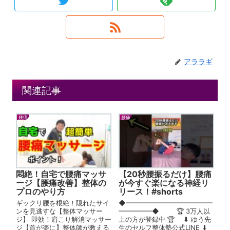
アララギ
関連記事
腰痛
腰痛
悶絶！自宅で腰痛マッサ
【20秒腰振るだけ】腰痛
ージ【腰痛改善】整体の
が今すぐ楽になる神経リ
プロのやり方
リース！#shorts
ギックリ腰を根絶！隠れたサイ
◆━━━━━━━━━━━━━
ンを見逃すな【整体マッサー
━━━━━◆ 🏆 3万人以
ジ】 即効！肩こり解消マッサー
上の方が登録中 🏆 ⬇︎ ゆう先
ジ【首が楽に】整体師が教える
生のセルフ整体塾公式LINE ⬇︎