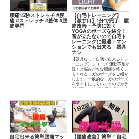
腰痛15秒ストレッチ #腰
【自宅トレーニング】
痛 #ストレッチ #整体 #腰
【激甘口】1分で完了 腰
痛専門
痛改善・予防に効く
YOGAのポーズを紹介！
音が立たないので自宅ト
レーニングに最適！マン
ションでも出来る 器具
ナシ
【器具なし！自宅で出来るトレ
ーニング】シリーズ 運動不足が
続くと悩みがちな腰痛を軽くし
てくれるヨガのポーズをご紹介
します。一般的なヨガのポーズ
をライトにしていますのでカラ
ダが固い、ヨガは初めてという
方にもオススメ！ 38ダイエッ
トでは...
腰痛
腰痛
自宅出来る簡単腰痛マッ
【腰痛改善】簡単！自宅