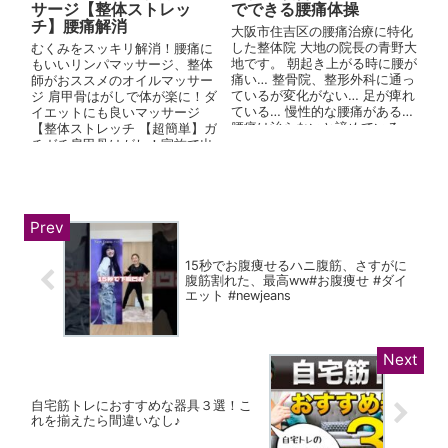
サージ【整体ストレッ
でできる腰痛体操
チ】腰痛解消
大阪市住吉区の腰痛治療に特化
した整体院 大地の院長の青野大
むくみをスッキリ解消！腰痛に
地です。 朝起き上がる時に腰が
もいいリンパマッサージ、整体
痛い… 整骨院、整形外科に通っ
師がおススメのオイルマッサー
ているが変化がない… 足が痺れ
ジ 肩甲骨はがしで体が楽に！ダ
ている… 慢性的な腰痛がある…
イエットにも良いマッサージ
腰痛は治らないと諦めている…
【整体ストレッチ 【超簡単】ガ
そんな方は当院にお任せ下...
チガチ肩甲骨はがし！家族で出
来る整マッサージ 家族で腰...
15秒でお腹痩せるハニ腹筋、さすがに
腹筋割れた、最高ww#お腹痩せ #ダイ
エット #newjeans
自宅筋トレにおすすめな器具３選！こ
れを揃えたら間違いなし♪