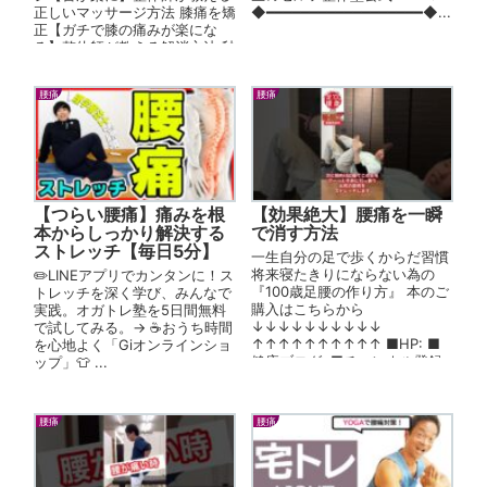
正しいマッサージ方法 膝痛を矯
◆━━━━━━━━━━━━━━━━━━◆...
正【ガチで膝の痛みが楽にな
る】整体師が教える解消方法 秒
速で腰痛改善マッサージ【整...
腰痛
腰痛
【つらい腰痛】痛みを根
【効果絶大】腰痛を一瞬
本からしっかり解決する
で消す方法
ストレッチ【毎日5分】
一生自分の足で歩くからだ習慣
将来寝たきりにならない為の
✏️LINEアプリでカンタンに！ス
『100歳足腰の作り方』 本のご
トレッチを深く学び、みんなで
購入はこちらから
実践。オガトレ塾を5日間無料
↓↓↓↓↓↓↓↓↓↓
で試してみる。→ ☕️おうち時間
↑↑↑↑↑↑↑↑↑↑ ■HP: ■
を心地よく「Giオンラインショ
健康ブログ: ■チャンネル登録
ップ」👕 ...
はこちら→ リーフはり...
腰痛
腰痛