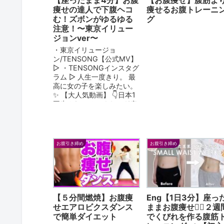
痩せの達人で下腹ヘコ
痩せるお腹トレーニ
む！ズボンがゆるゆる
グ
注意！〜東京イリュー
ジョンver〜
・東京イリュージョ
ン/TENSONG【公式MV】
▷ ・TENSONGインスタグ
ラム ▷ 人生一度きり。 最
高に女の子を楽しみたい。
✨ 【大人気動画】 👇日本1
再生されてるふくらはぎ痩
せ &#x1...
お腹引き締め
お腹引き締め
【５分間燃焼】お腹痩
Eng【1日3分】座っ
せエアロビクスダンス
ままお腹痩せ❤️‍🔥２週
で簡単ダイエット
でくびれを作る腹筋