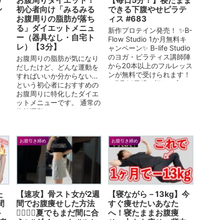
ン
初心者向け「みるみる
できる下腹やせピラテ
お腹周りの脂肪が落ち
ィス #683
る」ダイエットメニュ
新作プロテイン発売！ ✨B-
ー（器具なし・自宅ト
Flow Studio 1か月無料キ
レ）【3分】
ャンペーン✨ B-life Studio
のヨガ・ピラティス講師陣
お腹周りの脂肪が気になり
から20本以上のフルレッス
だしたけど、どんな運動を
ンが無料で受けられます！
すればいいか分からない…
（7月14日締め切り、入...
という初心者におすすめの
お腹周りに特化したダイエ
ットメニューです。 通常の
腹筋運動だけでなく、「ね
じり」の動きを入れること
でお腹周りの脂肪を効果的
に落とすメニュー...
お腹引き締め
お腹引き締め
た
【速攻】骨スト女が2週
【寝ながら－13kg】今
間
間でお腹痩せした方法
すぐ痩せたいあなた
ト
✊🏻‎❤️‍🔥夏でもまだ間に合
へ！寝たままお腹痩