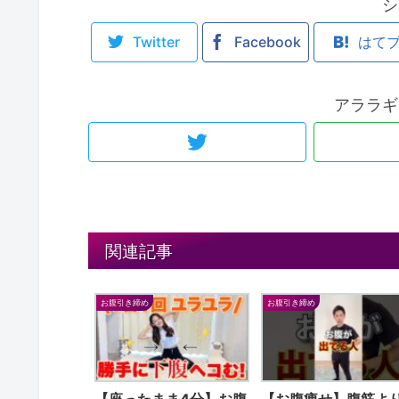
シ
Twitter
Facebook
はて
アララギ
関連記事
お腹引き締め
お腹引き締め
【座ったまま4分】お腹
【お腹痩せ】腹筋よ