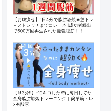
【お腹痩せ】1日4分で脂肪燃焼🔥筋トレ
＋ストレッチまでコレ一本‼︎成功者続出
で600万回再生された最強腹筋！！
【🔰3分!!】-12キロした時に毎日してた
全身脂肪燃焼トレーニング｜簡単筋トレ
×有酸素