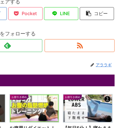
ェアする
ブ
Pocket
LINE
コピー
をフォローする
アララギ
お腹引き締め
お腹引き締め
り
お腹周りダイエット！
【毎日5分！】寝たまま