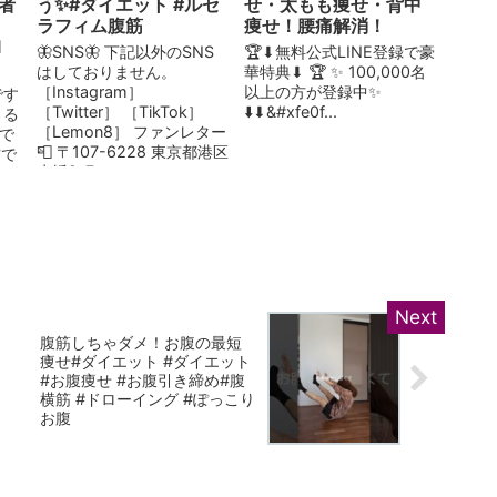
心者
う✨#ダイエット #ルセ
せ・太もも痩せ・背中
ラフィム腹筋
痩せ！腰痛解消！
l
🦋SNS🦋 下記以外のSNS
🏆⬇︎無料公式LINE登録で豪
はしておりません。
華特典⬇︎ 🏆 ✨ 100,000名
［Instagram］
以上の方が登録中✨
です
［Twitter］ ［TikTok］
⬇️⬇&#xfe0f...
きる
［Lemon8］ ファンレター
で
📮 〒107-6228 東京都港区
方で
赤坂9-7-...
腹筋しちゃダメ！お腹の最短
痩せ#ダイエット #ダイエット
選
#お腹痩せ #お腹引き締め#腹
横筋 #ドローイング #ぽっこり
お腹