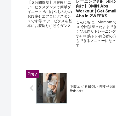
レーニング✊🔥【初
【５分間燃焼】お腹痩せエ
向け】3MIN Abs
アロビクスダンスで簡単ダ
Workout | Get Smal
イエット 今回は久しぶりの
Abs in 2WEEKS
お腹痩せエアロビクスダン
スです🤩 エアロビクスを基
こんにちは、Momomi
本にお腹周りに効くダンス
☺️ 今回は座ったままで
の動きなども入れてみまし
くびれ作りトレーニング
た✨ お腹痩せに&#x1f4...
す✊❤️‍🔥 筋トレ初心者の
もできるメニューになっ
て...
下腹エグる最強お腹痩せ5
#shorts