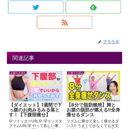
アララギ
関連記事
お腹引き締め
お腹引き締め
【ダイエット】1週間で下
【8分で脂肪燃焼】脚と
っ腹のお肉みるみる落と
お腹の脂肪が燃える!!全身
す！【下腹部痩せ】
痩せるダンス
🌻ツイッターURL🌻 🐻インスタ
リズムに乗せて楽しく痩せるダ
グラムURL🐻 やって欲しい事、
ンス!! うまくできなくても大丈