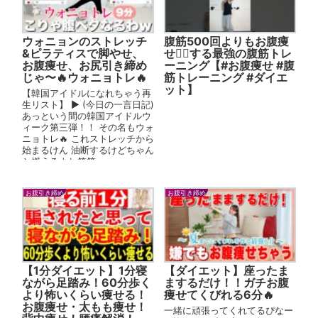
ウォニョンのストレッチ
腹筋500回よりもお腹痩
&ピラティスで脚やせ、
せ❤️‍🔥する最強の腹筋トレ
お腹痩せ、お尻引き締め
ーニング【#お腹痩せ #腹
じゃ〜🔥ウォニョトレ🔥
筋トレーニング #ダイエ
ット】
【韓国アイドルになれちゃう再
生リスト】 ▶︎ (今日の一言日記)
あっという間の韓国アイドルウ
ィーク第三弾！！ その名もウォ
ニョトレ🔥 これストレッチから
始まるけん 油断するけどちゃん
と燃えるよね笑笑 ...
お腹引き締め
お腹引き締め
【1分ダイエット】1分寝
【ダイエット】座ったま
ながら足踏み！60分歩く
まするだけ！！ガチお腹
より怖いくらい痩せる！
痩せてくびれる6分🔥
お腹痩せ・太もも痩せ！
一緒に頑張ってくれてるぴなー