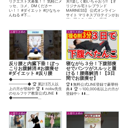
リクエスト大募集！！ 気軽にメ
夫!!楽しく動いちゃおう!! 【オ
ッセ、コメ、DMくださー
リジナル宅トレブランド
い！！ #ダイエット #ひなちゃ
MARINESS】 公式オンライン
んねる #下...
サイト マリネスプロテインがお
得に買える！宅トレ応援コース
♪ 公式Inst...
お腹引き締め
お腹引き締め
反り腰と内臓下垂！ぽっ
寝ながら３分！下腹部痩
こりお腹解消 #お腹痩せ
せでパンツがスルッと履
#ダイエット #反り腰
ける！腰痛解消！【3日
間でお腹痩せ】
◆━━━━━━━━━━━━━
━━━━━◆ 🏆 累計3万人以
🏆⬇︎無料公式LINE登録で豪華特
上の方が登録中 🏆 ⬇︎ nobu先生
典⬇︎ 🏆 ✨100,000名以上の方が
のセルフケア教室公式LINE ⬇︎
登録中✨ ⬇️⬇️...
◆━━━━━━━━━━━...
お腹引き締め
お腹引き締め