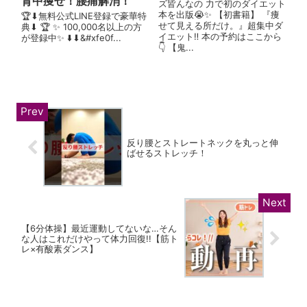
背中痩せ！腰痛解消！
ズ皆んなの 力で初のダイエット
本を出版😭✨ 【初書籍】 『痩
🏆⬇︎無料公式LINE登録で豪華特
せて見える所だけ。』超集中ダ
典⬇︎ 🏆 ✨ 100,000名以上の方
イエット‼️ 本の予約はここから
が登録中✨ ⬇️⬇&#xfe0f...
👇 【鬼...
反り腰とストレートネックを丸っと伸
ばせるストレッチ！
【6分体操】最近運動してないな…そん
な人はこれだけやって体力回復!!【筋ト
レ×有酸素ダンス】