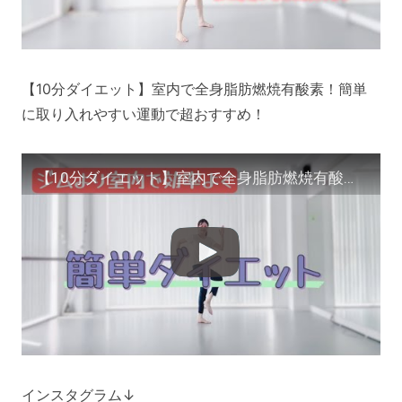
【10分ダイエット】室内で全身脂肪燃焼有酸素！簡単
に取り入れやすい運動で超おすすめ！
【10分ダイエット】室内で全身脂肪燃焼有酸素！簡単に取り入れやすい運動で超おすすめ！
インスタグラム↓