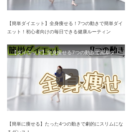
【簡単ダイエット】全身痩せる！7つの動きで簡単ダイ
エット！初心者向けの毎日できる健康ルーティン
【ダイエット】全身痩せる7つの動きで簡単ダイエット！初心者向け！
【簡単に痩せる】たった4つの動きで劇的にスリムにな
るダンス！