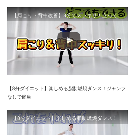
【肩こり・背中改善】8分でスッキリ！立っても座ってもできるストレッチ
【8分ダイエット】楽しめる脂肪燃焼ダンス！ジャンプ
なしで簡単
【8分ダイエット】楽しめる脂肪燃焼ダンス！ジャンプなしで簡単