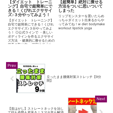
【ダイエット トレーニ
【超簡単】絶対に痩せる
ング】自宅で超簡単にで
方法をついに思いついて
きる！くびれエクササイ
しまった
ズ♪３分やってみよう！
リップモンスターを置いたらめ
っちゃダイエット出来るからや
【ダイエット トレーニング】
ってみてね！w diet bodymake
自宅で超簡単にできる！くびれ
workout lipstick yoga
エクササイズ♪３分やってみよ
う！ ◎公式ラインで ・美しい
ボディラインを作るエクササイ
ズ方法 ・健康的に痩せるための
栄養の取り方 ・確実にダイエッ
トを成功する秘訣 など、...
立ったまま腰痛対策ストレッチ【9分
間】
【首はがし】ストレートネックを治し
て顔も姿勢も若返る！スマホ首も解消