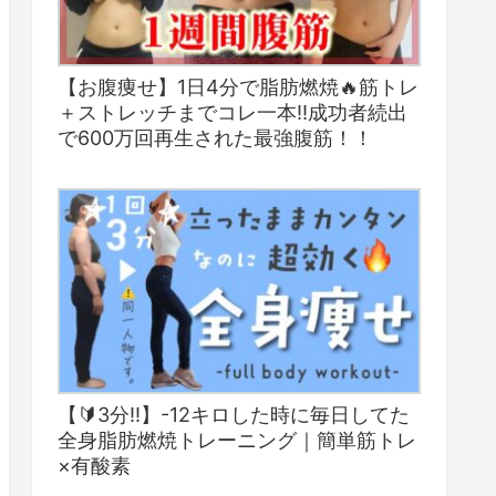
【お腹痩せ】1日4分で脂肪燃焼🔥筋トレ
＋ストレッチまでコレ一本‼︎成功者続出
で600万回再生された最強腹筋！！
【🔰3分!!】-12キロした時に毎日してた
全身脂肪燃焼トレーニング｜簡単筋トレ
×有酸素