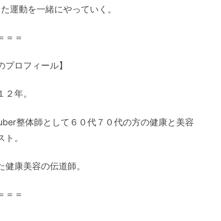
った運動を一緒にやっていく。
＝＝＝
のプロフィール】
１２年。
uber整体師として６０代７０代の方の健康と美容
スト。
た健康美容の伝道師。
＝＝＝