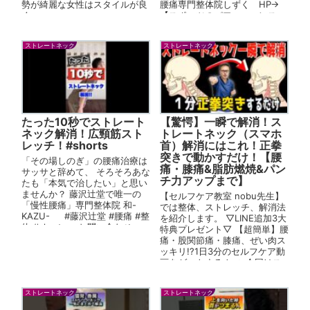
勢が綺麗な女性はスタイルが良
腰痛専門整体院しずく HP→
く...
【スポーツのパフォーマンス、
体軸を入れる施術で変えま...
ストレートネック
ストレートネック
たった10秒でストレート
【驚愕】一瞬で解消！ス
ネック解消！広頸筋スト
トレートネック（スマホ
レッチ！#shorts
首）解消にはこれ！正拳
突きで動かすだけ！【腰
「その場しのぎ」の腰痛治療は
痛・膝痛&脂肪燃焼&パン
サッサと辞めて、 そろそろあな
チ力アップまで】
たも「本気で治したい」と思い
ませんか？ 藤沢辻堂で唯一の
【セルフケア教室 nobu先生】
「慢性腰痛」専門整体院 和-
では整体、ストレッチ、解消法
KAZU- #藤沢辻堂 #腰痛 #整
を紹介します。 ▽LINE追加3大
体 #shorts ＜お問い合わせ＞
特典プレゼント▽ 【超簡単】腰
藤沢辻...
痛・股関節痛・膝痛、ぜい肉ス
ッキリ!?1日3分のセルフケア動
画をゲットする！ → 今回はス
トレートネック（ス...
ストレートネック
ストレートネック