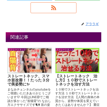
アララギ
関連記事
ストレートネック
ストレートネック
ストレートネック、スマ
【ストレートネック 治
ホ首改善！！たった３分
し方】１０秒でストレー
で美姿勢に✨
トネックを治す方法
まなみチェンネルのyoutubeを
１０秒でストレートネックを治
ご視聴いただきありがとうござ
す方法 １０秒でストレートネッ
います♡ 今回はLINE@でご相
クを治す方法 【人間の身体の本
談が多かった"首猫背"の なおし
質から、姿勢や体質を変えてい
方エクササイズです🐈❣️ 首の姿
きたくはありませんか？】 重症