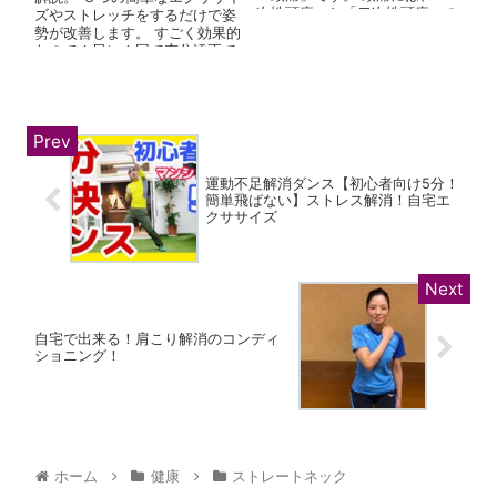
次性頭痛」と「二次性頭痛」の
ズやストレッチをするだけで姿
２種類があり、 片頭痛や緊張...
勢が改善します。 すごく効果的
なので１日に１回で充分矯正で
きます。 首こり肩こりや頭痛に
悩...
運動不足解消ダンス【初心者向け5分！
簡単飛ばない】ストレス解消！自宅エ
クササイズ
自宅で出来る！肩こり解消のコンディ
ショニング！
ホーム
健康
ストレートネック