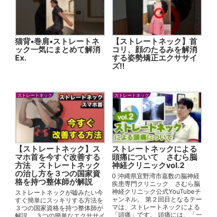
猫背•巻肩•ストレートネ
【ストレートネック】首
ック一気にまとめて解消
コリ、顔のたるみを解消
Ex.
する姿勢矯正エクササイ
ズ‼️
ストレートネック
ストレートネック
【ストレートネック】ス
ストレートネックによる
マホ首を今すぐ改善する
頭痛について さむら脳
方法 ストレートネック
神経クリニックvol.2
の治し方を３つの国家資
0 沖縄県宜野湾市嘉数の脳神経
格を持つ整体師が解説
疾患専門クリニック さむら脳
神経クリニック公式YouTubeチ
ストレートネックが嘘みたい今
ャンネル。 第２回目となるテー
すぐ簡単にスッキリする方法を
マは、ストレートネックによる
３つの国家資格を持つ整体師が
「頭痛」です。 頭痛には、「一
解説。 ３つの簡単なエクササイ