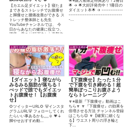
🌟※購入者限定特典あり！2冊目
🌟 → 🌟大好評発売中！1冊目の
【カエル足ダイエット】寝たま
ダイエット本🌟 → ------------
まできるストレッチでお腹痩せ
------------------------------
と脚痩せと腰痛改善ができる ス
-...
トレッチ整体師とも先生
YouTubeチャンネルでは、 今
日からあなたの健康に役立つ、
腰痛・肩こり解消法から姿勢改
善法などの情報を中心に投稿
し...
お腹引き締め
お腹引き締め
【ダイエット】寝ながら
【下腹痩せ】たった１分
みるみる脂肪が落ちる！
で下腹を引き締める！超
べッドで誰でもダイエッ
簡単ぽっこりお腹さよう
トお腹痩せ！【お腹痩
ならトレーニング
せ】
🔽※最新『下腹痩せ』動画はこ
ちら🔽 🔽『下腹痩せ』の効果を
🌻ツイッターURL🌻 🐻インスタ
倍増させる方法 チャンネル登録
グラムURL🐻 フォローしてくれ
はこちら😌 🔽【確実に細くな
たらいい事あるかも,,,,☺️ 💗↓
る】ウエスト周りの浮き輪と
脚やせおすすめ動...
下...