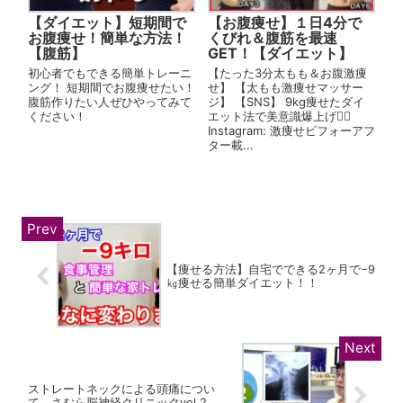
【ダイエット】短期間で
【お腹痩せ】１日4分で
お腹痩せ！簡単な方法！
くびれ＆腹筋を最速
【腹筋】
GET！【ダイエット】
初心者でもできる簡単トレーニ
【たった3分太もも＆お腹激痩
ング！ 短期間でお腹痩せたい！
せ】 【太もも激痩せマッサー
腹筋作りたい人ぜひやってみて
ジ】 【SNS】 9kg痩せたダイ
ください！
エット法で美意識爆上げ❤️‍🔥
Instagram: 激痩せビフォーアフ
ター載...
【痩せる方法】自宅でできる2ヶ月で−9
㎏痩せる簡単ダイエット！！
ストレートネックによる頭痛につい
て さむら脳神経クリニックvol.2