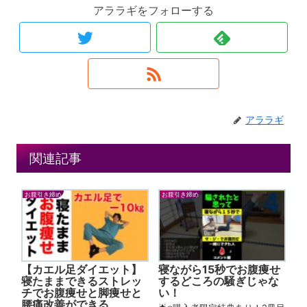
アララギをフォローする
アララギ
関連記事
お腹引き締め
お腹引き締め
【カエル足ダイエット】
寝ながら15秒でお腹痩せ
寝たままできるストレッ
するどころの騒ぎじゃな
チでお腹痩せと脚痩せと
い！
腰痛改善ができる