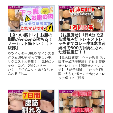
お腹引き締め
お腹引き締め
【きつい筋トレ】お腹の
【お腹痩せ】1日4分で脂
脂肪がみるみる落ちる！
肪燃焼🔥筋トレ＋ストレ
ノーカット筋トレ！【下
ッチまでコレ一本‼︎成功者
腹部】
続出で600万回再生され
た最強腹筋！！
🌻ツイッターURL🌻 🐻インスタ
グラムURL🐻 やって欲しい事、
【鬼の腹筋👹】 たった数日でお
リクエスト大募集！！ 気軽にメ
腹痩せ成功者爆増してる お腹痩
ッセ、コメ、DMくださー
せトレ！ 👉 【脚痩せストレッ
い！！ #ダイエット #ひなちゃ
チ】 大転子消滅してたった1週
んねる #お...
間で太もも−5センチ出たストレ
ッチ😭 👉 【顔痩...
お腹引き締め
お腹引き締め