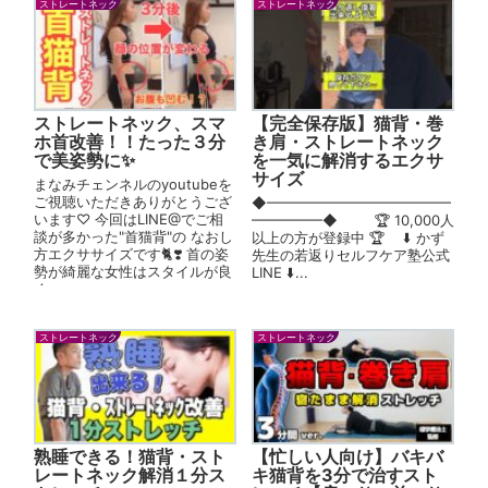
ストレートネック
ストレートネック
ストレートネック、スマ
【完全保存版】猫背・巻
ホ首改善！！たった３分
き肩・ストレートネック
で美姿勢に✨
を一気に解消するエクサ
サイズ
まなみチェンネルのyoutubeを
ご視聴いただきありがとうござ
◆━━━━━━━━━━━━━
います♡ 今回はLINE@でご相
━━━━━◆ 🏆 10,000人
談が多かった"首猫背"の なおし
以上の方が登録中 🏆 ⬇️ かず
方エクササイズです🐈❣️ 首の姿
先生の若返りセルフケア塾公式
勢が綺麗な女性はスタイルが良
LINE ⬇️...
く...
ストレートネック
ストレートネック
熟睡できる！猫背・スト
【忙しい人向け】バキバ
レートネック解消１分ス
キ猫背を3分で治すスト