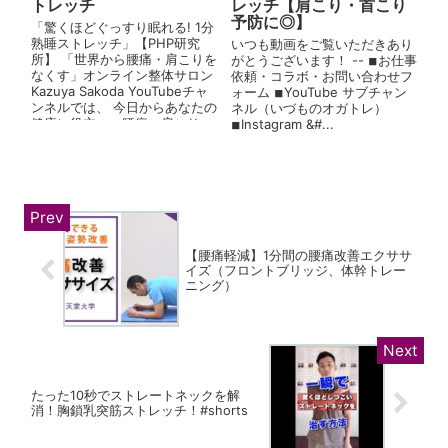
トレッチ
レッチ【肩こり・首こり
予防に◎】
「驚くほどぐっすり眠れる! 1分
熟睡ストレッチ」【PHP研究
いつも動画をご覧いただきあり
所】 「世界から腰痛・肩こりを
がとうございます！ -- ◾︎お仕事
なくす」オンライン整体サロン
依頼・コラボ・お問い合わせフ
Kazuya Sakoda YouTubeチャ
ォーム ◾︎YouTube サブチャン
ンネルでは、 今日からあなたの
ネル（いづものオガトレ）
健康に役立つ、腰痛・肩こり...
◾︎Instagram &#...
【腰痛軽減】1分間の腰痛改善エクササ
イズ（フロントブリッジ、体幹トレー
ニング）
たった10秒でストレートネックを解
消！胸鎖乳突筋ストレッチ！#shorts