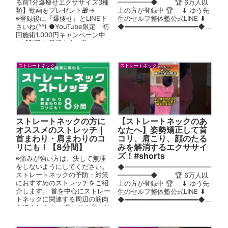
る前1分爆痩せエクササイズ3種
━━━━━◆ 🏆 6万人以
類】動画をプレゼント🎁→
上の方が登録中 🏆 ⬇︎ ゆう先
※登録後に『爆痩せ』とLINE下
生のセルフ整体塾公式LINE ⬇︎
さいね(^^) ●YouTube限定 初
◆━━━━━━━━━━━━━━━━━━◆...
回施術1,000円キャンペーン中
↓【和歌山県橋本市 整...
ストレートネック
ストレートネック
ストレートネックの方に
【ストレートネックのあ
オススメのストレッチ｜
なたへ】姿勢矯正して首
首まわり・肩まわりのコ
コリ、肩こり、顔のたる
リにも！【8分間】
みを解消するエクササイ
ズ！#shorts
※痛みが強い方は、決して無理
をしないようにしてください。
◆━━━━━━━━━━━━━
ストレートネックの予防・対策
━━━━━◆ 🏆 6万人以
におすすめのストレッチをご紹
上の方が登録中 🏆 ⬇︎ ゆう先
介します。 首を中心にストレー
生のセルフ整体塾公式LINE ⬇︎
トネックに関連する周辺の筋肉
◆━━━━━━━━━━━━━━━━━━◆...
をほぐします。 首こりや肩こり
でお悩みの方にもご活用いただ
ける内...