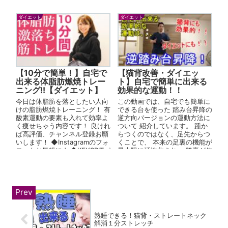
クボクシングは多くの人...
ダイエット
ダイエット
【10分で簡単！】自宅で
【猫背改善・ダイエッ
出来る体脂肪燃焼トレー
ト】自宅で簡単に出来る
ニング!!【ダイエット】
効果的な運動！！
今日は体脂肪を落としたい人向
この動画では、自宅でも簡単に
けの脂肪燃焼トレーニング！ 有
できる台を使った 踏み台昇降の
酸素運動の要素も入れて効率よ
逆方向バージョンの運動方法に
く痩せちゃう内容です！ 良けれ
ついて 紹介しています。 踵か
ば高評価、チャンネル登録お願
らつくのではなく、足先からつ
いします！ ◆Instagramのフォ
くことで、 本来の足裏の機能が
ローもお気軽に↓ ◆KEYSBITパ
最大限に活性化され、 膝裏が伸
ーソナルジム...
び、お尻や下半身の筋肉がしっ
か...
熟睡できる！猫背・ストレートネック
解消１分ストレッチ