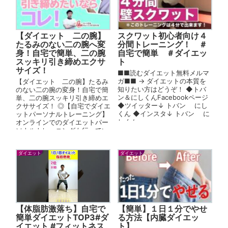
【ダイエット 二の腕】
スクワット初心者向け４
たるみのない二の腕へ変
分間トレーニング！ ＃
身！自宅で簡単、二の腕
自宅で簡単 ＃ダイエッ
スッキリ引き締めエクサ
ト
サイズ！
■■読むダイエット無料メルマ
ガ■■ → ダイエットの本質を
【ダイエット 二の腕】たるみ
知りたい方はどうぞ！ ◆トバ
のない二の腕の変身！自宅で簡
ン＆にしくんFacebookページ
単、二の腕スッキリ引き締めエ
◆ツイッター↓ トバン にし
クササイズ！ ◎【自宅でダイエ
くん ◆インスタ↓ トバン に
ットパーソナルトレーニング】
しくん
オンラインでのダイエットパー
ソナルトレーニングも行ってい
ます。 詳しい詳細はこちら...
ダイエット
ダイエット
【体脂肪激落ち】自宅で
【簡単】１日１分でやせ
簡単ダイエットTOP3#ダ
る方法【内臓ダイエッ
イエット #フィットネス
ト】