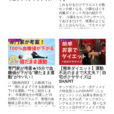
これをやるだけでウエストが数
センチ細くなる、小腸をほぐす
内臓ダイエット方法の紹介で
す。 小腸をセルフマッサージし
てあげるだけで、便通がよくな
ることはもちろん、ウエストが
1分で細くなる即効性もありま
す。 今すぐやせたい、楽してダ
イエット...
ダイエット
ダイエット
専門家が考案🔥15分で血
【簡単ダイエット】運動
糖値が下がる“寝たまま運
不足のままで大丈夫？│自
動”がヤバい！
宅ボクササイズは
SHAPIT
✅【動画内容】 この動画では、
**「寝たままでできる血糖値を
キックボクシング・ボディメイ
下げる運動」**をご紹介しま
ク特化型ジムのSHAPIT（シェ
す。 作業療法士が考案した15
イピット）ジム 結果を求めるア
分間のプログラムで、食後の血
ナタにモデル式「キックボクシ
糖値上昇を抑え、全身の代謝を
ング＆エクササイズ」 様々なダ
高める内容になっています。 寝
イエット法やボディメイク方法
たままでも行えるの...
があります。 その中でも、キッ