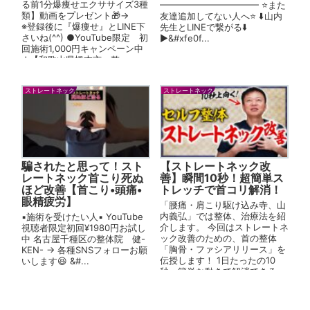
る前1分爆痩せエクササイズ3種
━━━━━━━━━━━ ⭐️また
類】動画をプレゼント🎁→
友達追加してない人へ⭐️ ⬇️山内
※登録後に『爆痩せ』とLINE下
先生とLINEで繋がる⬇️
さいね(^^) ●YouTube限定 初
▶&#xfe0f...
回施術1,000円キャンペーン中
↓【和歌山県橋本市 整...
ストレートネック
ストレートネック
騙されたと思って！スト
【ストレートネック改
レートネック首こり死ぬ
善】瞬間10秒！超簡単ス
ほど改善【首こり•頭痛•
トレッチで首コリ解消！
眼精疲労】
「腰痛・肩こり駆け込み寺、山
内義弘」では整体、治療法を紹
▪️施術を受けたい人▪️ YouTube
介します。 今回はストレートネ
視聴者限定初回¥1980円お試し
ック改善のための、首の整体
中 名古屋千種区の整体院 健-
「胸骨・ファシアリリース」を
KEN- → 各種SNSフォローお願
伝授します！ 1日たったの10
いします😆 &#...
秒、簡単な動きで解消できる
【初級】セルフ整体です！ 私と
一緒に健...