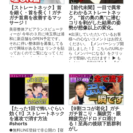
【ストレートネック】首
【前代未聞】一目で異常
を細く・首を長く！ガチ
とわかるストレートネッ
ガチ首肩を改善するマッ
ク。“首の奥の奥”に潜む
サージ！
コリを剥がした結果の姿
勢が想像以上の変化。
美容整体アピアランスビューテ
ィーが 今年の３月に埼玉県は浦
※出演していただいているお客
和に新店舗をOPEN予定です。
様への心ないコメントはお控え
それに伴い整体師を募集してる
ください。 【メンバーシップ開
ので興味がある方は リンクを貼
設しました！】 こちらのURLか
っておくのでご覧になってくだ
ら《メンバーになる》をクリッ
さい。 ↓ ↓ ↓ ↓ ↓
クで登録いただけます！ ▶︎ も
↓ ↓ ↓ ↓ アピアランス
しくは、 【登録済み】or【チャ
ビ...
ンネル登...
ストレートネック
ストレートネック
【たった1回で怖いぐらい
【9割ココが老化】ガチ
効く‼︎】ストレートネック
ガチ首こり・脳疲労・眼
を速攻で消す方法
精疲労がドロドロ溶け
#shorts
る！至高の後頭下筋群剥
がし
●無料LINE登録で非公開の【寝