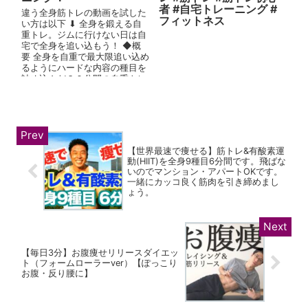
者 #自宅トレーニング #
違う全身筋トレの動画を試した
フィットネス
い方は以下 ⬇︎ 全身を鍛える自
重トレ。ジムに行けない日は自
宅で全身を追い込もう！ ◆概
要 全身を自重で最大限追い込め
るようにハードな内容の種目を
詰め込んだ３０分間の自重トレ
ーニングです。...
【世界最速で痩せる】筋トレ&有酸素運
動(HIIT)を全身9種目6分間です。飛ばな
いのでマンション・アパートOKです。
一緒にカッコ良く筋肉を引き締めまし
ょう。
【毎日3分】お腹痩せリリースダイエッ
ト（フォームローラーver）【ぽっこり
お腹・反り腰に】