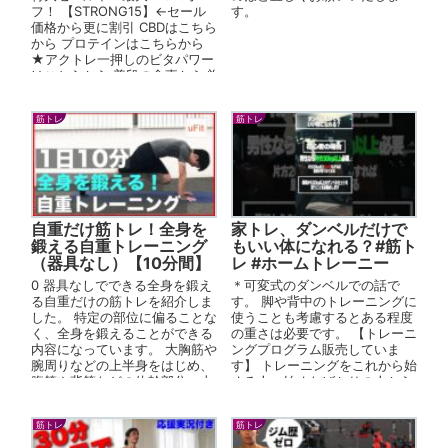
フ！ 【STRONG15】←セール
す。
価格から更に割引 CBDはこちら
から プロテインはこちらから
★アクトレ一押しのビタパワー
はこちらから 普段の食事から必
要なビタ...
筋トレ
筋トレ
自重だけ筋トレ！全身を
家トレ、ダンベルだけで
鍛える自重トレーニング
もいい体になれる？#筋ト
（器具なし）【10分間】
レ #ホームトレーニー
0 器具なしでできる全身を鍛え
＊可変式のダンベルでの話で
る自重だけの筋トレを紹介しま
す。 脚や背中のトレーニングに
した。 特定の部位に偏ることな
使うことも考慮するとある程度
く、全身を鍛えることができる
の重さは必要です。 【トレーニ
内容になっています。 大胸筋や
ングプログラム販売していま
腕周りなどの上半身をはじめ、
す】 トレーニングをこれから始
腹筋や背筋などの体幹部分、太
める人、始めたばかりの人から
ももやふくらはぎなどの下半身
中上級者向けまで様々なプログ
まで...
ラムを...
筋トレ
筋トレ