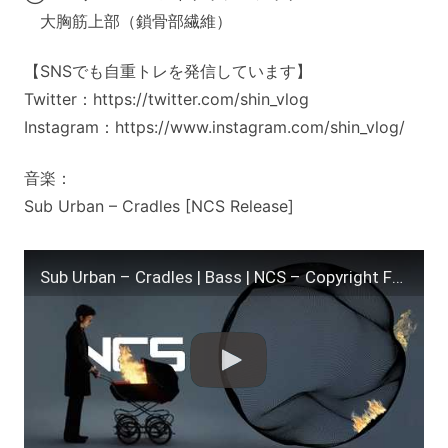
大胸筋上部（鎖骨部繊維）
【SNSでも自重トレを発信しています】
Twitter：https://twitter.com/shin_vlog
Instagram：https://www.instagram.com/shin_vlog/
音楽：
Sub Urban – Cradles [NCS Release]
Sub Urban – Cradles | Bass | NCS – Copyright Free Music