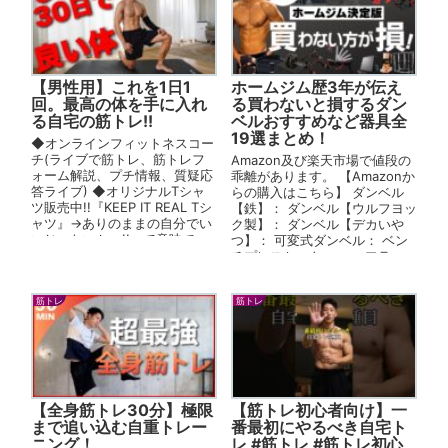
【男性用】これを1日1
ホームジム歴3年が伝え
回。最高の体を手に入れ
る買わないと損するダン
る自宅の筋トレ!!
ベルおすすめなど器具全
19選まとめ！
◆オンラインフィットネスコー
チ(ライブで筋トレ、筋トレフ
Amazon及び楽天市場で値段の
ォーム解説、プチ情報、質疑応
乖離があります。 【Amazonか
答ライブ) ◆オリジナルTシャ
らの購入はこちら】 ダンベル
ツ販売中!!『KEEP IT REAL Tシ
【鉄】： ダンベル【ウルフヨッ
ャツ』→ありのままの自分でい
ク製】： ダンベル【デカいや
いじゃないかぁ!!って意味で
つ】： 可変式ダンベル： ベン
す。 ...
チプレスセット： ハーフラッ
ク： バーベル70kgセッ...
筋トレ
筋トレ
【全身筋トレ30分】極限
【筋トレ初心者向け】一
まで追い込む自重トレー
番最初にやるべき自宅ト
ニング！
レ #筋トレ #筋トレ初心