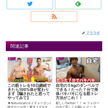
アララギ
関連記事
筋トレ
筋トレ
この筋トレを10日継続で
自宅の５kgのダンベルで
きたら100%体が変わり
できる！たった７分で身
ます【騙されたと思って
体バキバキになる筋トレ
やってみて】
方法がこれ！！
★Naturecan(ネイチャーカン)
新しいTwitter！！ ⇒ フォロー
特大セール中！最大７０%オ
のほど宜しくお願いいたしま