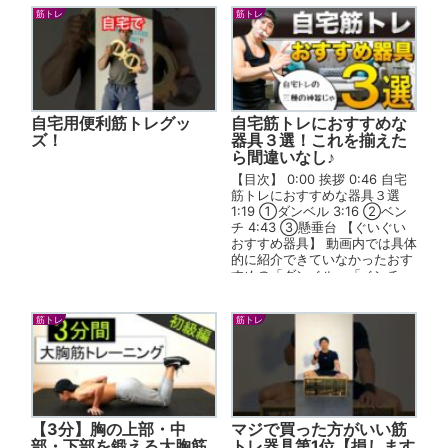
筋トレ
筋トレ
自宅用便利筋トレグッ
自宅筋トレにおすすめな
ズ！
器具３選！これを揃えた
ら間違いなし♪
【目次】 0:00 挨拶 0:46 自宅
筋トレにおすすめな器具３選
1:19 ①ダンベル 3:16 ②ベン
チ 4:43 ③懸垂台 【ぐいぐい
おすすめ器具】 動画内では具体
的に紹介できていなかったおす
すめの「ダンベル」「ベンチ」
「懸垂台...
筋トレ
筋トレ
【3分】胸の上部・中
マジで買った方がいい筋
部・下部を鍛える大胸筋
トレ器具第1位【損します