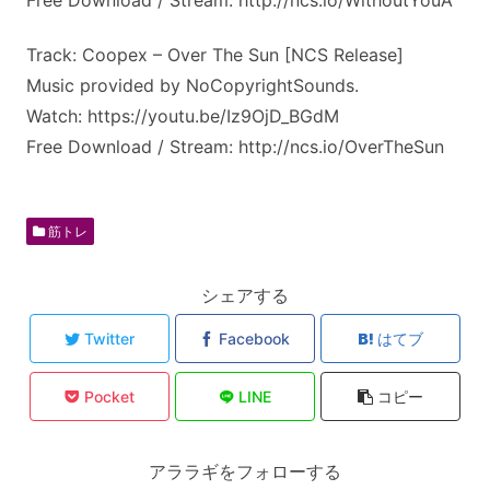
Track: Coopex – Over The Sun [NCS Release]
Music provided by NoCopyrightSounds.
Watch: https://youtu.be/Iz9OjD_BGdM
Free Download / Stream: http://ncs.io/OverTheSun
筋トレ
シェアする
Twitter
Facebook
はてブ
Pocket
LINE
コピー
アララギをフォローする