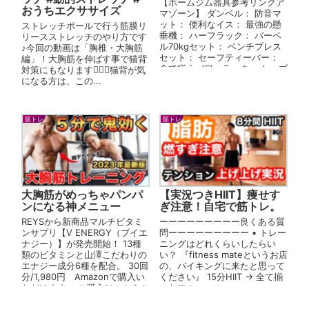
【ホームジム器具参考リンクア
おうちエクササイズ
マゾーン】 ダンベル： 防音マ
ット： 便利なイス： 最強の懸
ストレッチポールで行う筋膜リ
垂機： ハーフラック： バーベ
リースストレッチのやり方です
ル70kgセット： ベンチプレス
♪今回の動画は「胸椎・大胸筋
セット： セーフティーバー：
編」！大胸筋を伸ばす事で猫背
全て揃うパワーラック： ケーブ
対策にもなります🙋🏻‍♂️猫背が気
ルスミスラック： 高すぎる...
になる方は、この...
筋トレ
筋トレ
大胸筋がめっちゃパンパ
【実況つきHIIT】痩せす
ンになる神メニュー
ぎ注意！自宅で筋トレ。
REYSから新商品マルチビタミ
ーーーーーーーーー良くある質
ンサプリ【V ENERGY（ブイエ
問ーーーーーーーーー ▪︎ トレー
ナジー）】が発売開始！ 13種
ニングはどれくらいしたらい
類のビタミンと山澤こだわりの
い？ 『fitness mateというお店
エナジー成分6種を配合。 30回
の、バイキングに来たと思って
分/1,980円 Amazonで購入い
ください』 15分HIIT → 全て揃
ただけます。 ご購入はこちらか
ったフルコース ...
ら！ ▼▼▼ ...