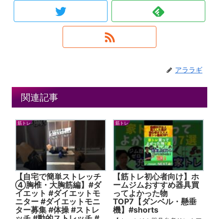
アララギ
関連記事
筋トレ
筋トレ
【自宅で簡単ストレッチ
【筋トレ初心者向け】ホ
④胸椎・大胸筋編】#ダ
ームジムおすすめ器具買
イエット #ダイエットモ
ってよかった物
ニター #ダイエットモニ
TOP7【ダンベル・懸垂
ター募集 #体操 #ストレ
機】#shorts
ッチ #動的ストレッチ #