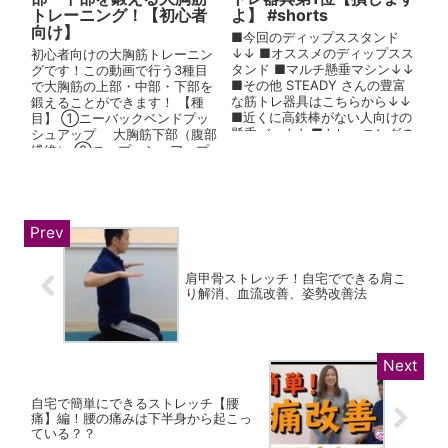
トレーニング！【初心者
よ】 #shorts
向け】
■今回のディップススタンド
↓↓ ■オススメのディップスス
初心者向けの大胸筋トレーニン
タンド ■マルチ懸垂マシン↓↓
グです！この動画で行う3種目
■その他 STEADY さんの豊富
で大胸筋の上部・中部・下部を
な筋トレ器具はこちらから↓↓
鍛えることができます！ 【種
■近くに高鉄棒がない人向けの
目】 ①ニーバックベンドプッ
懸垂バー↓↓ ■トレーニングの
シュアップ 大胸筋下部（腹部
質...
繊維） ②ニープッシュアップ
大胸筋中部（胸肋部繊維）
③ニー...
肩甲骨ストレッチ！自宅でできる肩こ
り解消、血流改善、姿勢改善法
自宅で簡単にできるストレッチ【腰
痛】編！腰の痛みは下半身から起こっ
ている？？