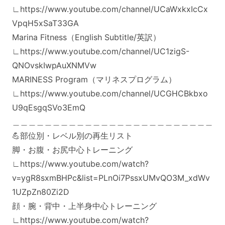
∟https://www.youtube.com/channel/UCaWxkxIcCx
VpqH5xSaT33GA
Marina Fitness（English Subtitle/英訳）
∟https://www.youtube.com/channel/UC1zigS-
QNOvskIwpAuXNMVw
MARINESS Program（マリネスプログラム）
∟https://www.youtube.com/channel/UCGHCBkbxo
U9qEsgqSVo3EmQ
＿＿＿＿＿＿＿＿＿＿＿＿＿＿＿＿＿＿＿＿＿＿＿＿＿
💪部位別・レベル別の再生リスト
脚・お腹・お尻中心トレーニング
∟https://www.youtube.com/watch?
v=ygR8sxmBHPc&list=PLnOi7PssxUMvQO3M_xdWv
1UZpZn80Zi2D
顔・腕・背中・上半身中心トレーニング
∟https://www.youtube.com/watch?