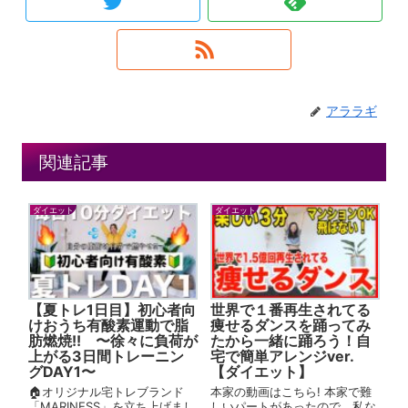
アララギ
関連記事
ダイエット
ダイエット
【夏トレ1日目】初心者向
世界で１番再生されてる
けおうち有酸素運動で脂
痩せるダンスを踊ってみ
肪燃焼!! 〜徐々に負荷が
たから一緒に踊ろう！自
上がる3日間トレーニン
宅で簡単アレンジver.
グDAY1〜
【ダイエット】
🏠オリジナル宅トレブランド
本家の動画はこちら! 本家で難
「MARINESS」を立ち上げまし
しいパートがあったので、私な