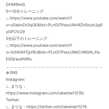
DHMWwQ
5〜15分トレーニング
∟https://www.youtube.com/watch?
v=uOabnZd3qOE&list=PLnOi7PssxUMvRZir6ouIrJjq9
yGPCfz29
5分以下のトレーニング
∟https://www.youtube.com/watch?
v=3cN0XATgV8U&list=PLnOi7PssxUMsCnW0At_Pa-
EGQraudh0Ru
＿＿＿＿＿＿＿＿＿＿＿＿＿＿＿＿＿＿＿＿＿＿＿＿＿
📳SNS
Instagram:
∟ まりな：
https://www.instagram.com/takemari1219/
Twitter:
∟ まりな：https://twitter.com/takemari1219