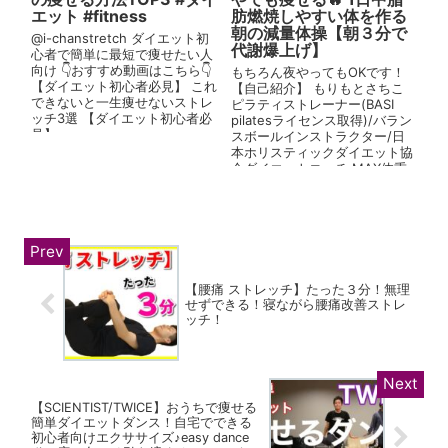
エット #fitness
肪燃焼しやすい体を作る
朝の減量体操【朝３分で
@i-chanstretch ダイエット初
代謝爆上げ】
心者で簡単に最短で痩せたい人
向け 👇おすすめ動画はこちら👇
もちろん夜やってもOKです！
【ダイエット初心者必見】 これ
【自己紹介】 もりもとさちこ
できないと一生痩せないストレ
ピラティストレーナー(BASI
ッチ3選 【ダイエット初心者必
pilatesライセンス取得)/バラン
見】 ...
スボールインストラクター/日
本ホリスティックダイエット協
会ダイエットコーチ MAX体重
から26kg減量...
【腰痛 ストレッチ】たった３分！無理
せずできる！寝ながら腰痛改善ストレ
ッチ！
【SCIENTIST/TWICE】おうちで痩せる
簡単ダイエットダンス！自宅でできる
初心者向けエクササイズ♪easy dance