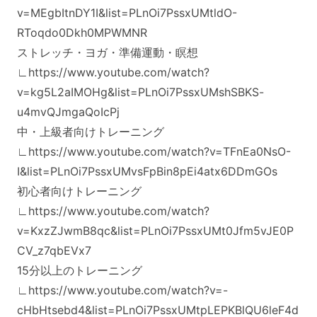
v=MEgbItnDY1I&list=PLnOi7PssxUMtldO-
RToqdo0Dkh0MPWMNR
ストレッチ・ヨガ・準備運動・瞑想
∟https://www.youtube.com/watch?
v=kg5L2aIMOHg&list=PLnOi7PssxUMshSBKS-
u4mvQJmgaQoIcPj
中・上級者向けトレーニング
∟https://www.youtube.com/watch?v=TFnEa0NsO-
I&list=PLnOi7PssxUMvsFpBin8pEi4atx6DDmGOs
初心者向けトレーニング
∟https://www.youtube.com/watch?
v=KxzZJwmB8qc&list=PLnOi7PssxUMt0Jfm5vJE0P
CV_z7qbEVx7
15分以上のトレーニング
∟https://www.youtube.com/watch?v=-
cHbHtsebd4&list=PLnOi7PssxUMtpLEPKBlQU6leF4d