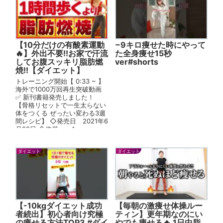
【10分だけの有酸素運動
−9キロ痩せた時にやって
🔥】外出不要!!お家で汗流
た全身痩せ15秒
してお腹スッキリ脂肪燃
ver#shorts
焼!!【ダイエット】
トレーニング開始【 0:33 ~ 】
海外で1000万回再生突破動画
✅ 新刊書籍発売しました！
【骨格リセットで一生太らない
体をつくる ぜったい変わる3週
間レシピ】 ◇発売日 2021年6
月22日 ◇体裁 A...
ダイエット
ダイエット
【-10kgダイエット成功
【毎朝の激痩せ体操ルー
者続出】初心者向け究極
ティン】更年期なのにい
の痩せる方法TOP3 #ダイ
やでも痩せる🔥 1日中脂