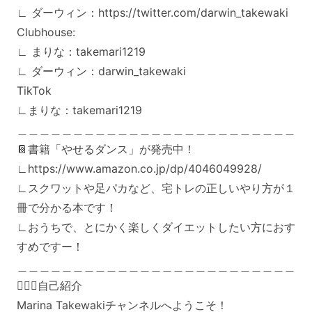
∟ ダーウィン：https://twitter.com/darwin_takewaki
Clubhouse:
∟ まりな：takemari1219
∟ ダーウィン：darwin_takewaki
TikTok
∟まりな：takemari1219
＿＿＿＿＿＿＿＿＿＿＿＿＿＿＿＿＿＿＿＿＿＿＿＿＿
📔書籍「やせるダンス」が発売中！
∟https://www.amazon.co.jp/dp/4046049928/
∟スクワットや足パカなど、宅トレの正しいやり方が１
冊で分かる本です！
∟おうちで、とにかく楽しくダイエットしたい方におす
すめですー！
＿＿＿＿＿＿＿＿＿＿＿＿＿＿＿＿＿＿＿＿＿＿＿＿＿
🙋🏻‍♀️自己紹介
Marina Takewakiチャンネルへようこそ！