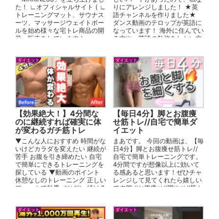
た！ ∟オフィシャルサイト ( ∟
りにアレンジしました！ ★英
トレーニングマット、サウナス
語チャンネルを作りました★
ーツ、マッサージウェイトボー
ダンス動画のテロップが英語に
ルを始め様々な宅トレ商品の開
なっています！ 海外に住んでい
発・販売をしています！
る方や、英語の勉強をしたい方
∟MARINESS...
は是非こちらもご登録ください
ー...
ダイエット
ダイエット
【効果絶大！】4分間な
【毎日4分】脚とお腹痩
のに継続すれば確実に体
せ筋トレ//自宅で簡単ダ
が変わるガチ筋トレ
イエット
▼こんな人におすすめ 時間がな
まあです。 今回の動画は、【毎
いけどカラダを変えたい 継続が
日4分】脚とお腹痩せ筋トレ//
苦手 お腹を引き締めたい 自宅
自宅で簡単トレーニングです。
で簡単にできるトレーニングを
4分間ですが想像以上に効いて
探している ▼動画のポイント
る感あると思います！ぜひチャ
休憩なしのトレーニング 正しい
レンジして見てくれたら嬉しい
フォームで効果バツグン 続ける
です♡ #お腹痩せ#脚やせ#筋ト
ことでしっか...
レ #家で一緒にやってみよう ...
ダイエット
ダイエット