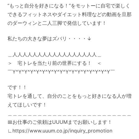
“もっと自分を好きになる！“をモットーに自宅で楽しく
できるフィットネスやダイエット料理などの動画を旦那
のダーウィンと二人三脚で発信しています！
私たちの大きな夢はズバリ・・・・↓
＿人人人人人人人人人人人人人人人人人＿
＞ 宅トレを当たり前の世界にする！ ＜
￣Y^Y^Y^Y^Y^Y^Y^Y^Y^Y^Y^Y^Y^Y^Y^Y^Y￣
です！！
宅トレを通して、自分のことをもっと好きになる人が増
えてほしいです！
＿＿＿＿＿＿＿＿＿＿＿＿＿＿＿＿＿＿＿＿＿＿＿＿＿
📅お仕事のご依頼はUUUMまでお願いします！
∟https://www.uuum.co.jp/inquiry_promotion