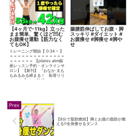
【4ヶ月で-11kg】立った
腸腰筋伸ばしてお腹・脚
まま簡単、驚くほど凹む
スッキリ #ダイエット #
お腹痩せ運動【筋力なく
お腹痩せ #脚痩せ #脚や
てもOK】
せ
トレーニング開始【 0:34 ~ 】
＝＝＝＝＝＝＝＝＝＝＝＝＝＝
＝＝＝＝＝＝ 【pilates alim銀
座レッスン予約・オンラインサ
ロン】 【新刊】 『おなか 太も
もみるみる締まる！ 恥骨リリ
ース』 【miey SNS×...
【8分で脂肪燃焼】脚とお腹の脂肪が燃
える!!全身痩せるダンス