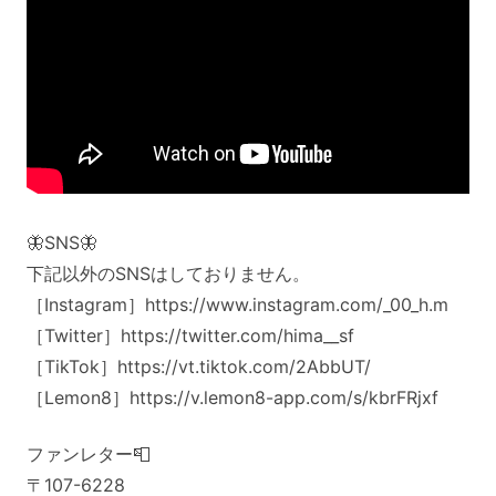
🦋SNS🦋
下記以外のSNSはしておりません。
［Instagram］https://www.instagram.com/_00_h.m
［Twitter］https://twitter.com/hima__sf
［TikTok］https://vt.tiktok.com/2AbbUT/
［Lemon8］https://v.lemon8-app.com/s/kbrFRjxf
ファンレター📮
〒107-6228