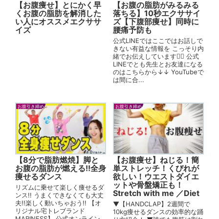
【お腹痩せ】とにかく早
【お腹の脂肪がみるみる
くお腹の脂肪を解消した
落ちる】10秒エクササイ
い人にオススメエクササ
ズ【下腹部痩せ】同時に
イズ
腰痛予防も
公式LINEではここではお話しで
きない有益な情報を こっそり内
緒でお伝えしています🙋‍♂️ 公式
LINEでとも先生とお友達になる
のはこちらから↓↓ YouTubeで
は間に合...
お腹引き締め
お腹引き締め
【8分で脂肪燃焼】脚と
【お腹痩せ】ねじる！簡
お腹の脂肪が燃える!!全身
単ストレッチ！くびれが
痩せるダンス
欲しい！ウエストダイエ
ットや骨盤矯正も！
リズムに乗せて楽しく痩せるダ
Stretch with me ／Diet
ンス!! うまくできなくても大丈
夫!!楽しく動いちゃおう!! 【オ
▼【HANDCLAP】2週間で
リジナル宅トレブランド
10kg痩せるダンスの効率的な踊
MARINESS】 公式オンライン