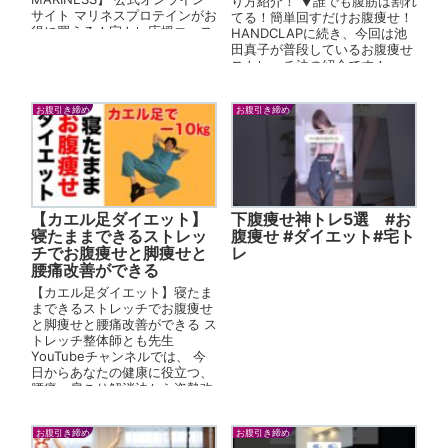
り方紹介！ ▼誰でも腹筋は割れ
サイト マリネスプロテインがお
てる！簡単回すだけお腹痩せ！
得に買える！宅トレ応援コース
HANDCLAPに続き、今回は池
♪ 公式Inst...
田真子が普段しているお腹痩せ
ストレッチ法の紹介です！
Vol.2 一緒にダイ...
お腹引き締め
お腹引き締め
【カエル足ダイエット】
下腹痩せ神トレ5選 #お
寝たままできるストレッ
腹痩せ #ダイエット#宅ト
チでお腹痩せと脚痩せと
レ
腰痛改善ができる
【カエル足ダイエット】寝たま
まできるストレッチでお腹痩せ
と脚痩せと腰痛改善ができる ス
トレッチ整体師とも先生
YouTubeチャンネルでは、 今
日からあなたの健康に役立つ、
腰痛・肩こり解消法から姿勢改
善法などの情報を中心に投稿
し...
お腹引き締め
お腹引き締め