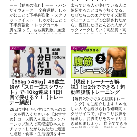
ーー【動画の流れ】ーー ・バン
太っている人が痩せている人に
ザイウォーク 全身運動。しゃ
嫉妬することはもう無くなる。
がむことで下半身強化 ・スクワ
なぜならこのエクササイズ動画
ットツイスト しゃがむことで
がユーチューブで公開されたか
下半身強化 ・レッグカール
ら。視聴したほとんどの人がブ
脚を蹴って、もも裏刺激。血流
ックマークしていく高品質・高
改善 ーー【こんな方にオスス
画質のダンス・ダイエットで貴
メ】ーー ・運動不...
方の体は内側から変わる。 現在
の姿は本...
ダイエット
ダイエット
【55kg→45kg】48歳主
【現役トレーナーが解
婦が「スロー逆スクワッ
説】1日2分でできる！超
ト」で-10kg達成！1日1
効率腹筋トレーニング
回で痩せる？！【トレー
【毎日2分でできる腹筋トレー
ナー解説】
ニング】をご紹介します！🔥 忙
しい人でも続けられる短時間エ
28日で痩せたい方はこちらのコ
クササイズで、ぽっこりお腹を
ースを購入ください→ 【おすす
解消し、お腹周りをスッキリ引
め】コース購入＋最上位メンバ
き締めましょう。 自宅でできる
ーシップ加入で高稲達弥本人と
ので器具は不要。運動初心者で
チャットしながらあなたに最適
も無理なく始...
な運動・食事・生活習慣をオー