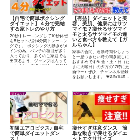
【自宅で簡単ボクシング
【有益】ダイエットと美
ダイエット】４分で完結
容、美肌、健康にはサツ
する家トレのやり方
マイモ？痩せるサツマイ
モと太るサツマイモの違
20秒トレーニングして10秒休憩
いと食べ方を教えて【ガ
を8セットの計4分間トレーニン
ルちゃん】
グです。 ボクシングの動きがメ
インの為、パンチの種目が多く
家事の合間、通勤時間やちょっ
入っており、多くのご家庭でも
と一息つきたい時の聞き流しに
出来るよう、ジャンプは入って
おすすめです☕️ 金・土・日（た
いません。 動作が難しい種目は
まに火曜日）の夕方の17時に更
簡単バージョンで行う事が出
新中〜♪ ぜひ、チャンネル登録
来...
をお願いします。 💗&#x1f49...
ダイエット
ダイエット
初級エアロビクス♪ 自宅
痩せすぎ注意ダンス 簡
で簡単ダイエットダン
単な動きで痩せるダイエ
ス！
ットエクササイズ