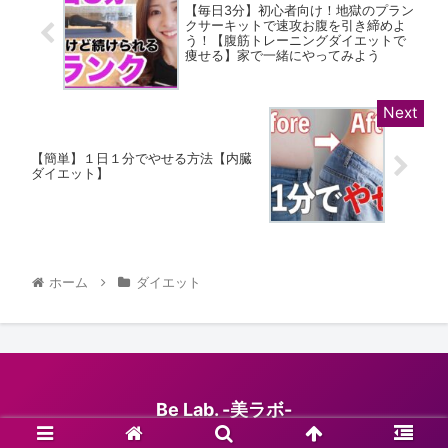
【毎日3分】初心者向け！地獄のプラン
クサーキットで速攻お腹を引き締めよ
う！【腹筋トレーニングダイエットで
痩せる】家で一緒にやってみよう
【簡単】１日１分でやせる方法【内臓
ダイエット】
ホーム
ダイエット
Be Lab. -美ラボ-
© 2020 Be Lab. -美ラボ-.