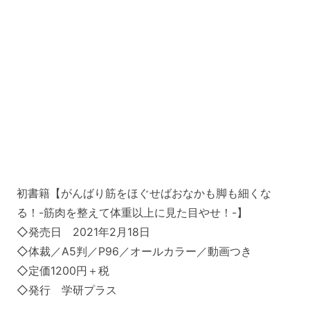
初書籍【がんばり筋をほぐせばおなかも脚も細くな
る！-筋肉を整えて体重以上に見た目やせ！-】
◇発売日 2021年2月18日
◇体裁／A5判／P96／オールカラー／動画つき
◇定価1200円＋税
◇発行 学研プラス