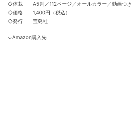
◇体裁 A5判／112ページ／オールカラー／動画つき
◇価格 1,400円（税込）
◇発行 宝島社
↓Amazon購入先