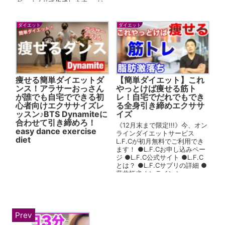
ダーメイドで作成します。メン
バーシップへの入会はこちら→
あ...
ダイエット
ダイエット
痩せる簡単ダイエットダ
【簡単ダイエット】これ
ンス！アラサーおっさん
やっとけば痩せる筋ト
が誰でも自宅でできる初
レ！自宅でだれでもでき
心者向けエクササイズレ
る全身引き締めエクササ
ッスン♪BTS Dynamiteに
イズ
合わせて引き締めろ！
《12月末まで限定!!!》今、オン
easy dance exercise
ラインダイエットサービス
diet
L.F.Cが初月無料でご利用でき
ます！ ●L.F.Cお申し込みペー
ジ ●L.F.C公式サイト ●L.F.C
とは？ ●L.F.Cサプリの詳細 ●
藤井拓也オンラインシ...