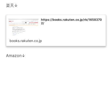
楽天↓
https://books.rakuten.co.jp/rb/1658370
2/
books.rakuten.co.jp
Amazon↓